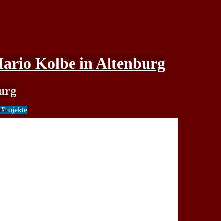
rio Kolbe in Altenburg
urg
men
zen
gen
 Projekte
um
Projekte
t
r