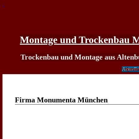
↓
Montage und Trockenbau Ma
Trockenbau und Montage aus Altenb
Unterneh
Referen
Leistun
Aktuelle
Impress
Fertige 
Kontak
Partne
Firma Monumenta München