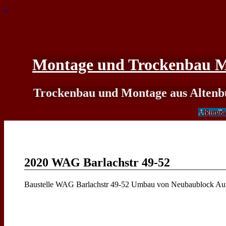
↓
Montage und Trockenbau Ma
Trockenbau und Montage aus Altenb
Unterneh
Referen
Leistun
Aktuelle
Impress
Fertige 
Kontak
Partne
2020 WAG Barlachstr 49-52
Baustelle WAG Barlachstr 49-52 Umbau von Neubaublock Auft