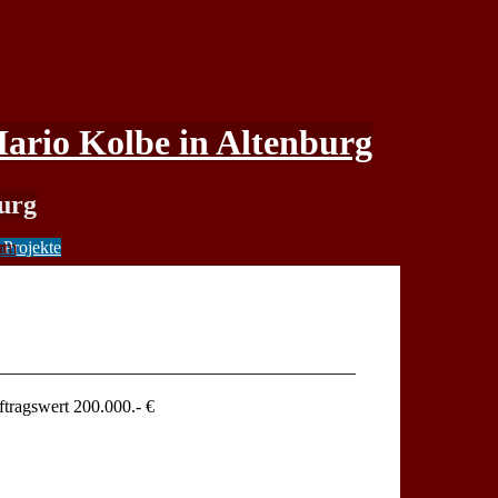
rio Kolbe in Altenburg
urg
men
zen
gen
 Projekte
um
Projekte
t
r
ragswert 200.000.- €